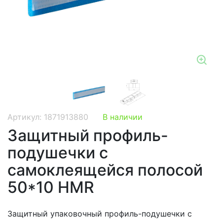
Zo
Артикул: 1871913880
В наличии
Защитный профиль-
подушечки c
самоклеящейся полосой
50*10 HMR
Защитный упаковочный профиль-подушечки c