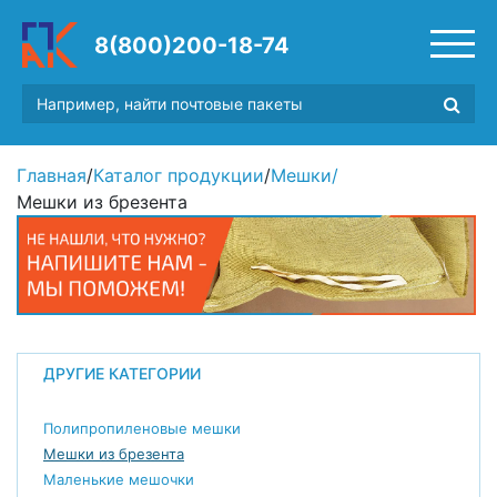
8(800)200-18-74
Главная
/
Каталог продукции
/
Мешки
/
Мешки из брезента
ДРУГИЕ КАТЕГОРИИ
Полипропиленовые мешки
Мешки из брезента
Маленькие мешочки