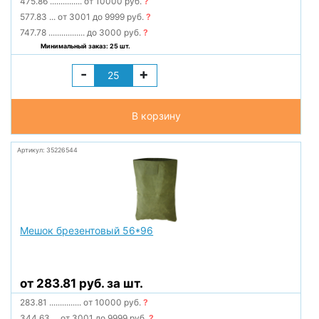
475.86
...............
от 10000 руб.
?
577.83
...
от 3001 до 9999 руб.
?
747.78
.................
до 3000 руб.
?
Минимальный заказ: 25 шт.
-
+
В корзину
Артикул: 35226544
Мешок брезентовый 56*96
от 283.81 руб. за шт.
283.81
...............
от 10000 руб.
?
344.63
...
от 3001 до 9999 руб.
?