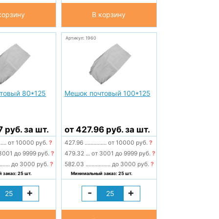
корзину
В корзину
Артикул: 1960
товый 80*125
Мешок почтовый 100*125
7 руб. за шт.
от 427.96 руб. за шт.
.....
от 10000 руб.
?
427.96
...............
от 10000 руб.
?
3001 до 9999 руб.
?
479.32
...
от 3001 до 9999 руб.
?
.......
до 3000 руб.
?
582.03
.................
до 3000 руб.
?
заказ: 25 шт.
Минимальный заказ: 25 шт.
+
-
+