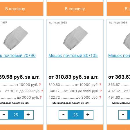
В корзину
В корзину
В 
: 1957
Артикул: 1958
Артикул: 1959
к почтовый 70*90
Мешок почтовый 80*105
Мешок поч
89.58 руб. за шт.
от 310.83 руб. за шт.
от 363.6
8
...............
от 10000 руб.
?
310.83
...............
от 10000 руб.
?
363.67
..........
3
...
от 3001 до 9999 руб.
?
348.12
...
от 3001 до 9999 руб.
?
407.32
...
от 
2
.................
до 3000 руб.
?
422.72
.................
до 3000 руб.
?
494.60
..........
альный заказ: 25 шт.
Минимальный заказ: 25 шт.
Минимальный 
-
+
-
+
-