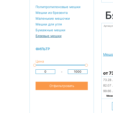
Полипропиленовые мешки
Б
Мешки из брезента
Маленькие мешочки
Мешки для угля
Артикул
Бумажные мешки
Бязевые мешки
ФИЛЬТР
Мешо
Цена
-
от 7
73.28
.
82.07
.
Отфильтровать
99.66
.
Миним