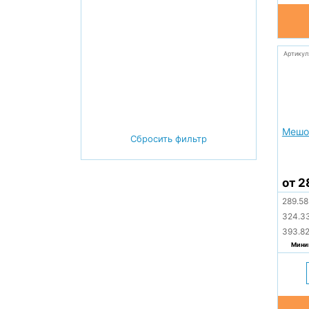
Артикул
Мешо
Сбросить фильтр
от 2
289.5
324.3
393.8
Миним