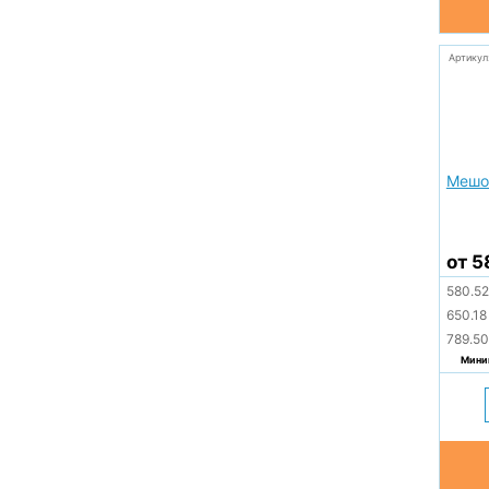
Артикул
Мешо
от 5
580.5
650.1
789.5
Миним