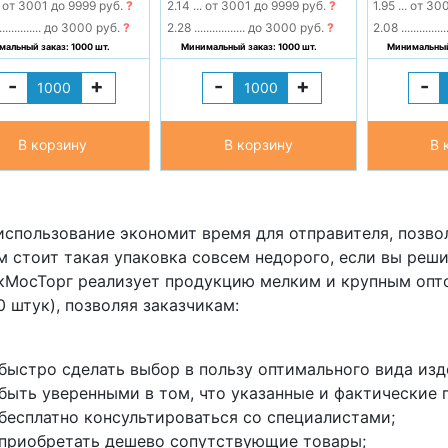
от 3001 до 9999 руб.
?
2.14
...
от 3001 до 9999 руб.
?
1.95
...
от 300
..............
до 3000 руб.
?
2.28
.................
до 3000 руб.
?
2.08
...............
альный заказ: 1000 шт.
Минимальный заказ: 1000 шт.
Минимальный 
-
+
-
+
-
В корзину
В корзину
В 
использование экономит время для отправителя, позвол
м стоит такая упаковка совсем недорого, если вы реши
кМосТорг реализует продукцию мелким и крупным опт
0 штук), позволяя заказчикам:
ыстро сделать выбор в пользу оптимального вида изд
ыть уверенными в том, что указанные и фактические 
есплатно консультироваться со специалистами;
риобретать дешево сопутствующие товары;