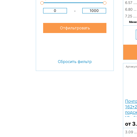
6.57
....
6.80
...
-
7.25
....
Миним
Отфильтровать
Сбросить фильтр
Артикул
Почт
162*2
подск
№ с5
от 3
3.09
...