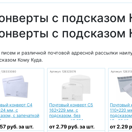
онверты с подсказом 
онверты с подсказом 
 писем и различной почтовой адресной рассылки наил
сказом Кому Куда.
: 128333080
Артикул: 128323074
Артикул: 12831
овый конверт С4
Почтовый конверт С5
Почтовый 
24 мм, с
162*229 мм, с
110*220 мм
азом, с запечаткой
подсказом, без
подсказом
2
запечатки № 251
№ e65.15
.57 руб. за шт.
от 2.79 руб. за шт.
от 2.29 р