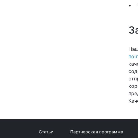
• н
З
Наш
поч
кач
сод
отп
кор
пре
Кач
Статьи
Партнерская программа