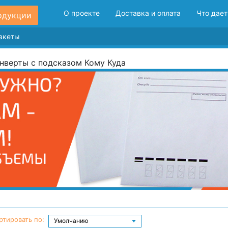
О проекте
Доставка и оплата
Что дает
одукции
нверты с подсказом Кому Куда
ртировать по: