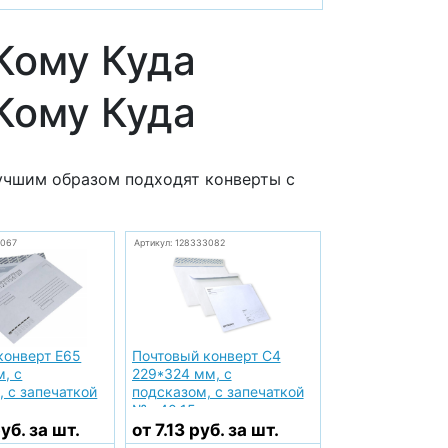
Кому Куда
Кому Куда
учшим образом подходят конверты с
3067
Артикул: 128333082
конверт Е65
Почтовый конверт С4
, с
229*324 мм, с
, с запечаткой
подсказом, с запечаткой
№ с40.15
уб. за шт.
от 7.13 руб. за шт.