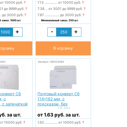
от 10000 руб.
?
7.13
...............
от 10000 руб.
?
01 до 9999 руб.
?
7.38
...
от 3001 до 9999 руб.
?
..
до 3000 руб.
?
7.87
.................
до 3000 руб.
?
заказ: 1000 шт.
Минимальный заказ: 250 шт.
+
-
+
корзину
В корзину
3062
Артикул: 128303060
конверт С6
Почтовый конверт С6
, с
114*162 мм, с
, с запечаткой
подсказом, без
запечатки № 201
уб. за шт.
от 1.63 руб. за шт.
от 10000 руб.
?
1.63
...............
от 10000 руб.
?