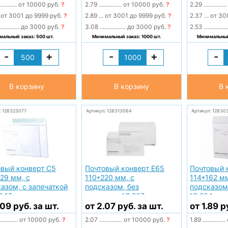
...........
от 10000 руб.
?
2.79
...............
от 10000 руб.
?
2.29
...............
от 3001 до 9999 руб.
?
2.89
...
от 3001 до 9999 руб.
?
2.37
...
от 30
.............
до 3000 руб.
?
3.08
.................
до 3000 руб.
?
2.53
...............
альный заказ: 500 шт.
Минимальный заказ: 1000 шт.
Минимальный 
-
+
-
+
-
В корзину
В корзину
В 
: 128323077
Артикул: 128313064
Артикул: 12830
овый конверт С5
Почтовый конверт Е65
Почтовый 
29 мм, с
110*220 мм, с
114*162 мм
азом, с запечаткой
подсказом, без
подсказом
0.15
запечатки № 207
№ 204
.09 руб. за шт.
от 2.07 руб. за шт.
от 1.89 р
............
от 10000 руб.
?
2.07
...............
от 10000 руб.
?
1.89
...............