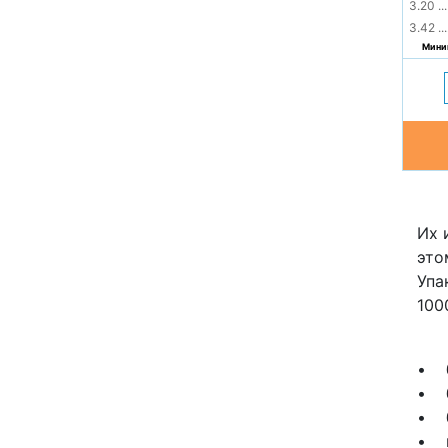
3.20
...
3.42
...
Миним
Их 
это
Упа
100
• б
• б
• б
• п