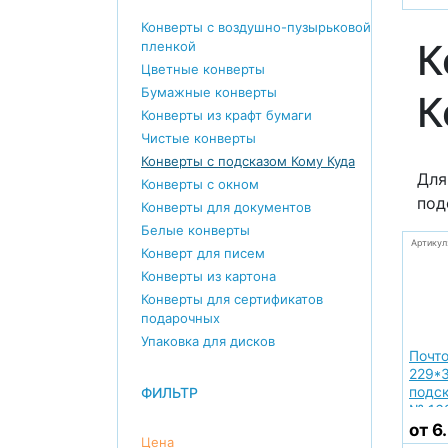
Конверты с воздушно-пузырьковой
К
пленкой
Цветные конверты
Бумажные конверты
К
Конверты из крафт бумаги
Чистые конверты
Конверты с подсказом Кому Куда
Для
Конверты с окном
под
Конверты для документов
Белые конверты
Артикул
Конверт для писем
Конверты из картона
Конверты для сертификатов
подарочных
Упаковка для дисков
Почт
229*3
подск
ФИЛЬТР
№ 16
от 6
Цена