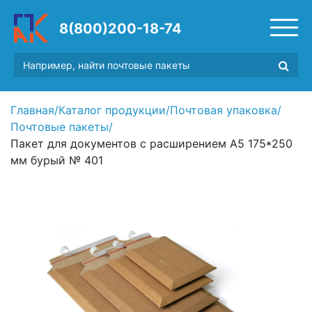
8(800)200-18-74
Главная
/
Каталог продукции
/
Почтовая упаковка
/
Почтовые пакеты
/
Пакет для документов с расширением А5 175*250
мм бурый № 401