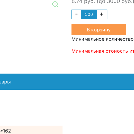
8.74 руб. (до 3000 руб.
Zoom
-
+
В корзину
Минимальное количество 
Минимальная стоиость ит
вары
4*162