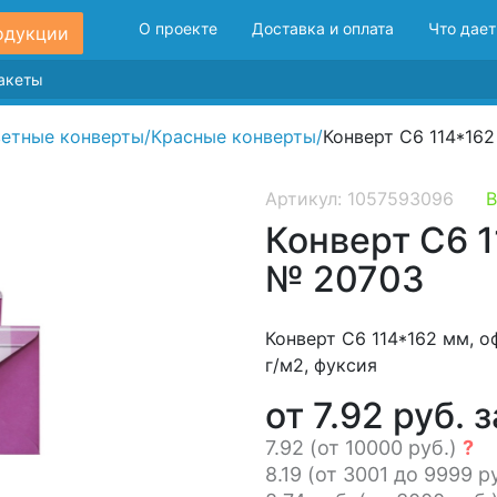
О проекте
Доставка и оплата
Что дает
одукции
етные конверты
/
Красные конверты
/
Конверт С6 114*16
Артикул: 1057593096
В
Конверт С6 1
№ 20703
Конверт С6 114*162 мм, о
г/м2, фуксия
от 7.92 руб. з
7.92 (от 10000 руб.)
?
8.19 (от 3001 до 9999 р