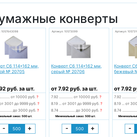
умажные конверты
: 1057643098
Артикул: 10573099
Артикул: 10573
рт С6 114*162 мм,
Конверт С6 114*162 мм,
Конверт С
бой № 20705
серый № 20706
бежевый 
.92 руб. за шт.
от 7.92 руб. за шт.
от 7.92 р
...........
от 10000 руб.
?
7.92
...............
от 10000 руб.
?
7.92
...............
от 3001 до 9999 руб.
?
8.19
...
от 3001 до 9999 руб.
?
8.19
...
от 300
.............
до 3000 руб.
?
8.74
.................
до 3000 руб.
?
8.74
...............
альный заказ: 500 шт.
Минимальный заказ: 500 шт.
Минимальный 
-
+
-
+
-