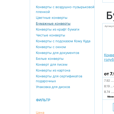
Конверты с воздушно-пузырьковой
Б
пленкой
Цветные конверты
Бумажные конверты
Артикул
Конверты из крафт бумаги
Чистые конверты
Конверты с подсказом Кому Куда
Конверты с окном
Конверты для документов
Конве
Белые конверты
голу
Конверт для писем
Конверты из картона
от 7
Конверты для сертификатов
7.92
....
подарочных
8.19
...
Упаковка для дисков
8.74
....
Миним
ФИЛЬТР
Цена