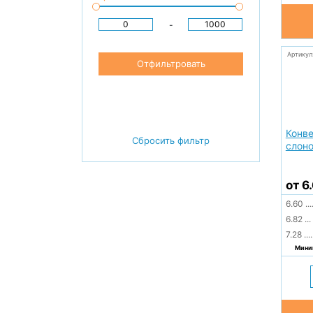
-
Артикул
Отфильтровать
Конве
Сбросить фильтр
слоно
от 6
6.60
...
6.82
...
7.28
....
Миним