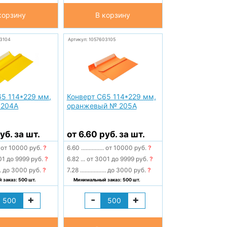
корзину
В корзину
13104
Артикул: 1057603105
65 114*229 мм,
Конверт С65 114*229 мм,
 204А
оранжевый № 205А
уб. за шт.
от 6.60 руб. за шт.
от 10000 руб.
?
6.60
...............
от 10000 руб.
?
1 до 9999 руб.
?
6.82
...
от 3001 до 9999 руб.
?
.
до 3000 руб.
?
7.28
.................
до 3000 руб.
?
заказ: 500 шт.
Минимальный заказ: 500 шт.
+
-
+