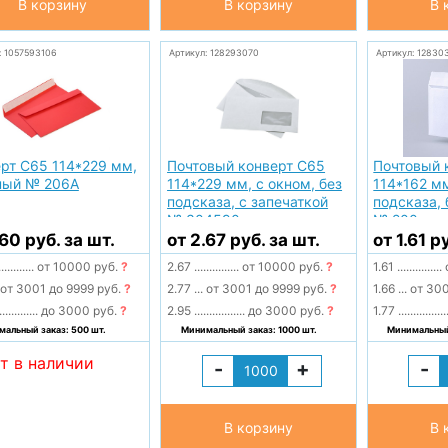
В корзину
В корзину
В 
: 1057593106
Артикул: 128293070
Артикул: 12830
рт С65 114*229 мм,
Почтовый конверт С65
Почтовый 
ный № 206А
114*229 мм, с окном, без
114*162 мм
подсказа, с запечаткой
подсказа, 
№ 304590
№ 200
.60 руб. за шт.
от 2.67 руб. за шт.
от 1.61 р
............
от 10000 руб.
?
2.67
...............
от 10000 руб.
?
1.61
...............
от 3001 до 9999 руб.
?
2.77
...
от 3001 до 9999 руб.
?
1.66
...
от 300
.............
до 3000 руб.
?
2.95
.................
до 3000 руб.
?
1.77
................
альный заказ: 500 шт.
Минимальный заказ: 1000 шт.
Минимальный 
т в наличии
-
+
-
В корзину
В 