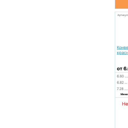
Артикул
Конве
крас
от 6
6.60
...
6.82
...
7.28
....
Миним
Не