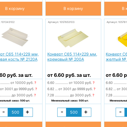
В корзину
В корзину
В 
: 101343102
Артикул: 1057653103
Артикул: 10576
рт С65 114*229 мм,
Конверт С65 114*229 мм,
Конверт С
вая кость № 2120А
кремовый № 200А
желтый №
.60 руб. за шт.
от 6.60 руб. за шт.
от 6.60 р
............
от 10000 руб.
?
6.60
...............
от 10000 руб.
?
6.60
...............
от 3001 до 9999 руб.
?
6.82
...
от 3001 до 9999 руб.
?
6.82
...
от 300
.............
до 3000 руб.
?
7.28
.................
до 3000 руб.
?
7.28
................
альный заказ: 500 шт.
Минимальный заказ: 500 шт.
Минимальный 
-
+
-
+
-