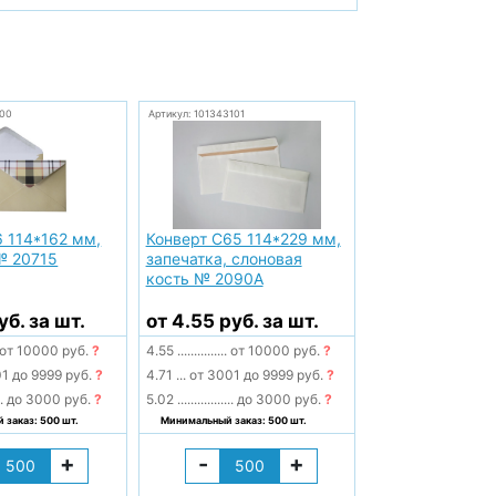
100
Артикул: 101343101
6 114*162 мм,
Конверт С65 114*229 мм,
№ 20715
запечатка, слоновая
кость № 2090А
уб. за шт.
от 4.55 руб. за шт.
от 10000 руб.
?
4.55
...............
от 10000 руб.
?
1 до 9999 руб.
?
4.71
...
от 3001 до 9999 руб.
?
..
до 3000 руб.
?
5.02
.................
до 3000 руб.
?
заказ: 500 шт.
Минимальный заказ: 500 шт.
+
-
+