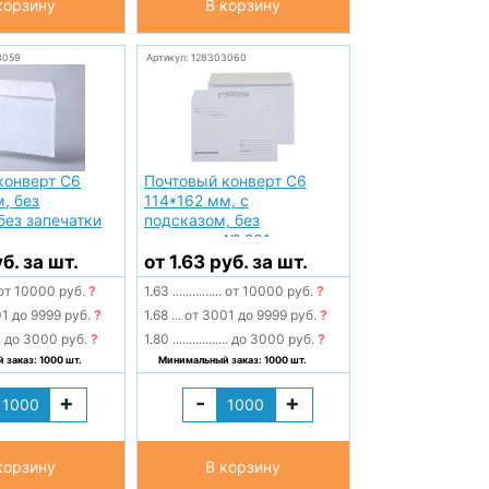
корзину
В корзину
3059
Артикул: 128303060
конверт С6
Почтовый конверт С6
, без
114*162 мм, с
без запечатки
подсказом, без
запечатки № 201
уб. за шт.
от 1.63 руб. за шт.
от 10000 руб.
?
1.63
...............
от 10000 руб.
?
1 до 9999 руб.
?
1.68
...
от 3001 до 9999 руб.
?
.
до 3000 руб.
?
1.80
.................
до 3000 руб.
?
заказ: 1000 шт.
Минимальный заказ: 1000 шт.
+
-
+
корзину
В корзину